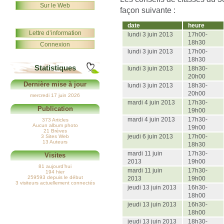
Sur le Web
façon suivante :
date
heure
Lettre d’information
lundi 3 juin 2013
17h00-
18h30
Connexion
lundi 3 juin 2013
17h00-
18h30
Statistiques
lundi 3 juin 2013
18h30-
20h00
Dernière mise à jour
lundi 3 juin 2013
18h30-
20h00
mercredi 17 juin 2026
mardi 4 juin 2013
17h30-
Publication
19h00
mardi 4 juin 2013
17h30-
373 Articles
Aucun album photo
19h00
21 Brèves
jeudi 6 juin 2013
17h00-
3 Sites Web
13 Auteurs
18h30
mardi 11 juin
17h30-
Visites
2013
19h00
81 aujourd’hui
mardi 11 juin
17h30-
194 hier
259593 depuis le début
2013
19h00
3 visiteurs actuellement connectés
jeudi 13 juin 2013
16h30-
18h00
jeudi 13 juin 2013
16h30-
18h00
jeudi 13 juin 2013
18h30-