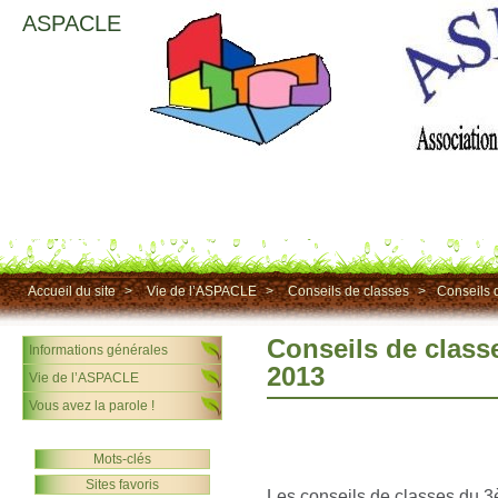
ASPACLE
Accueil du site
>
Vie de l’ASPACLE
>
Conseils de classes
>
Conseils 
Conseils de class
Informations générales
2013
Vie de l’ASPACLE
Vous avez la parole !
Mots-clés
Sites favoris
Les conseils de classes du 3