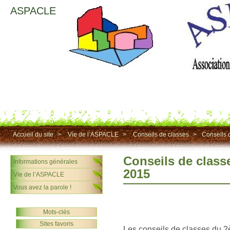
ASPACLE
Accueil du site
>
Vie de l’ASPACLE
>
Conseils de classes
>
Conseils 
Conseils de class
Informations générales
2015
Vie de l’ASPACLE
Vous avez la parole !
Mots-clés
Sites favoris
Les conseils de classes du 2