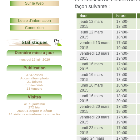
Sur le Web
façon suivante :
date
heure
Lettre d’information
jeudi 12 mars
17h00-
2015
18h30
Connexion
jeudi 12 mars
17h00-
2015
18h30
Statistiques
vendredi 13 mars
17h30-
2015
19h00
Dernière mise à jour
vendredi 13 mars
17h30-
2015
19h00
mercredi 17 juin 2026
lundi 16 mars
17h00-
Publication
2015
18h30
lundi 16 mars
17h00-
373 Articles
Aucun album photo
2015
18h30
21 Brèves
lundi 16 mars
18h30-
3 Sites Web
13 Auteurs
2015
20h00
lundi 16 mars
18h30-
Visites
2015
20h00
41 aujourd’hui
vendredi 20 mars
17h30-
272 hier
260004 depuis le début
2015
19h00
14 visiteurs actuellement connectés
vendredi 20 mars
17h30-
2015
19h00
lundi 23 mars
17h00-
2015
19h00
mardi 24 mars
17h30-