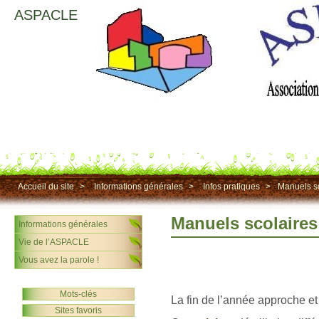
ASPACLE
Accueil du site
>
Informations générales
>
Infos pratiques
>
Manuels sc
Manuels scolaires
Informations générales
Vie de l’ASPACLE
Vous avez la parole !
Mots-clés
La fin de l’année approche et
Sites favoris