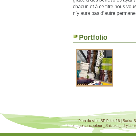
chacun et à ce titre nous vou
n’y aura pas d’autre permane
Portfolio
Plan du site
|
SPIP 4.4.16
|
Sarka-S
habillage concepteur
_Shizuka_
,
dryicon