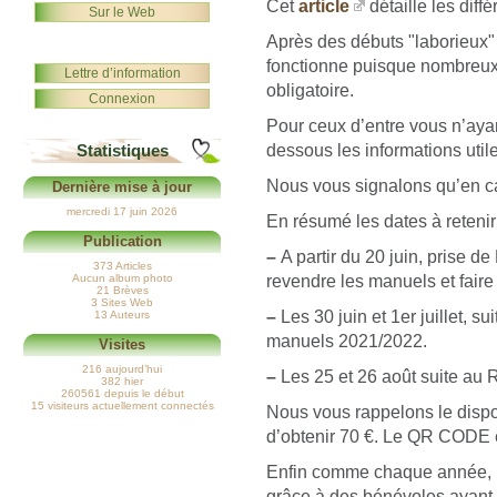
Cet
article
détaille les diff
Sur le Web
Après des débuts "laborieux"
fonctionne puisque nombreux 
Lettre d’information
obligatoire.
Connexion
Pour ceux d’entre vous n’ayan
dessous les informations util
Statistiques
Nous vous signalons qu’en ca
Dernière mise à jour
mercredi 17 juin 2026
En résumé les dates à retenir
Publication
–
A partir du 20 juin, prise d
373 Articles
revendre les manuels et fai
Aucun album photo
21 Brèves
3 Sites Web
–
Les 30 juin et 1er juillet, s
13 Auteurs
manuels 2021/2022.
Visites
216 aujourd’hui
–
Les 25 et 26 août suite au
382 hier
260561 depuis le début
15 visiteurs actuellement connectés
Nous vous rappelons le dis
d’obtenir 70 €. Le QR CODE e
Enfin comme chaque année, n
grâce à des bénévoles ayant s