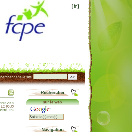
[
fr
]
>>
hercher dans le site
Rechercher
sur le web
embre 2009
t LEHOUX
arité : 5%
Navigation