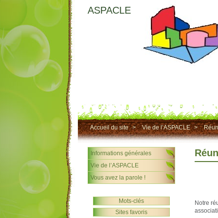
ASPACLE
Accueil du site
>
Vie de l’ASPACLE
>
Réun
Réun
Informations générales
Vie de l’ASPACLE
Vous avez la parole !
Mots-clés
Notre ré
associat
Sites favoris