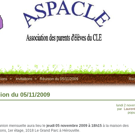
ions
>
Invitations
>
Réunion du 05/11/2009
Rec
ion du 05/11/2009
lundi 2 nov
par
Lauren
popul
union mensuelle aura lieu le
jeudi 05 novembre 2009 à 18h15
à la maison des
ions, 1er étage, 1018 Le Grand Parc à Hérouville.