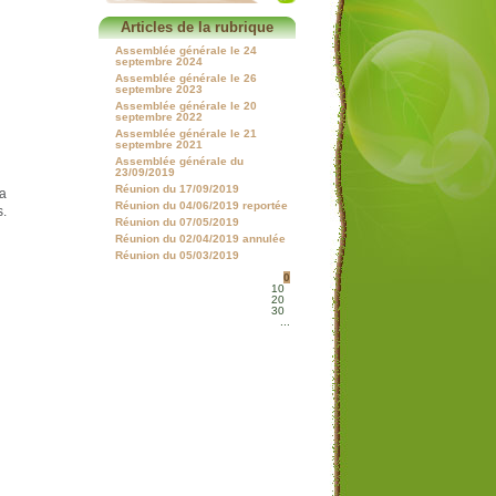
Articles de la rubrique
Assemblée générale le 24
septembre 2024
Assemblée générale le 26
septembre 2023
Assemblée générale le 20
septembre 2022
Assemblée générale le 21
septembre 2021
Assemblée générale du
23/09/2019
Réunion du 17/09/2019
la
Réunion du 04/06/2019 reportée
s.
Réunion du 07/05/2019
Réunion du 02/04/2019 annulée
Réunion du 05/03/2019
0
10
20
30
...