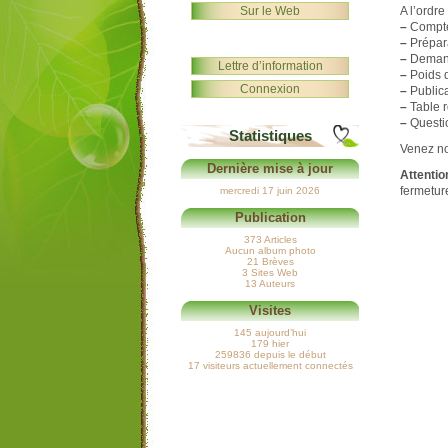
Sur le Web
A l’ordre
–
Compte
–
Prépara
–
Demand
Lettre d’information
–
Poids d
Connexion
–
Publica
–
Table r
–
Questio
Statistiques
Venez n
Dernière mise à jour
Attentio
fermetur
mercredi 17 juin 2026
Publication
373 Articles
Aucun album photo
21 Brèves
3 Sites Web
13 Auteurs
Visites
145 aujourd’hui
179 hier
259836 depuis le début
17 visiteurs actuellement connectés