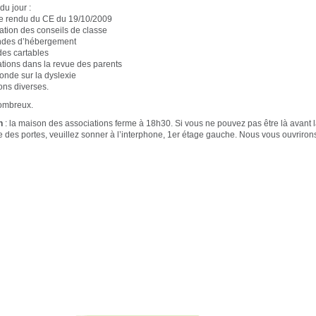
 du jour :
 rendu du CE du 19/10/2009
tion des conseils de classe
es d’hébergement
es cartables
tions dans la revue des parents
onde sur la dyslexie
ns diverses.
ombreux.
n
: la maison des associations ferme à 18h30. Si vous ne pouvez pas être là avant 
e des portes, veuillez sonner à l’interphone, 1er étage gauche. Nous vous ouvriron