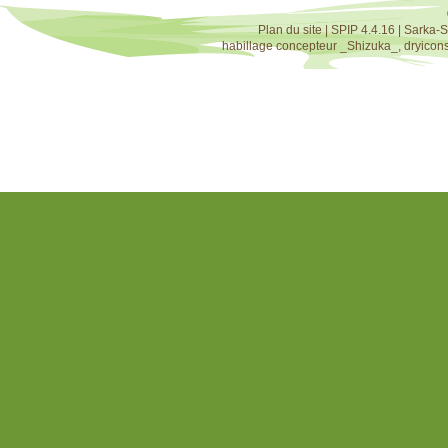
Plan du site
|
SPIP 4.4.16
|
Sarka-S
habillage concepteur
_Shizuka_
,
dryicon