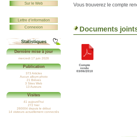
Sur le Web
Vous trouverez le compte rend
Lettre d’information
Connexion
Documents joint
Statistiques
Dernière mise à jour
mercredi 17 juin 2026
Compte
Publication
rendu
03/06/2010
373 Articles
Aucun album photo
21 Brèves
3 Sites Web
13 Auteurs
Visites
41 aujourd’hui
272 hier
260004 depuis le début
14 visiteurs actuellement connectés