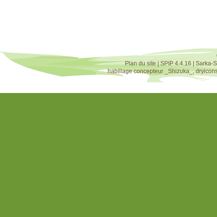
Plan du site
|
SPIP 4.4.16
|
Sarka-S
habillage concepteur
_Shizuka_
,
dryicon