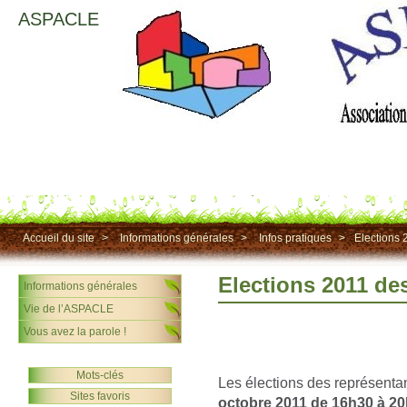
ASPACLE
Accueil du site
>
Informations générales
>
Infos pratiques
>
Elections 
Elections 2011 de
Informations générales
Vie de l’ASPACLE
Vous avez la parole !
Mots-clés
Les élections des représentan
Sites favoris
octobre 2011 de 16h30 à 2