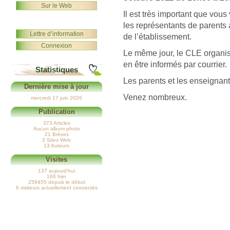
Sur le Web
Il est très important que vou
les représentants de parents 
Lettre d’information
de l’établissement.
Connexion
Le même jour, le CLE organis
en être informés par courrier.
Statistiques
Les parents et les enseignan
Dernière mise à jour
Venez nombreux.
mercredi 17 juin 2026
Publication
373 Articles
Aucun album photo
21 Brèves
3 Sites Web
13 Auteurs
Visites
137 aujourd’hui
166 hier
259455 depuis le début
6 visiteurs actuellement connectés