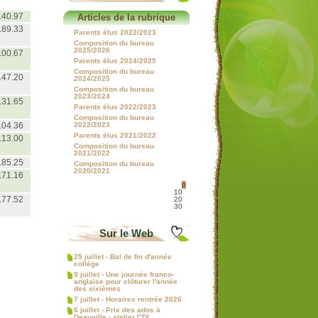
.40.97
Articles de la rubrique
.89.33
Parents élus 2022/2023
Composition du bureau
2025/2026
.00.67
Parents élus 2024/2025
Composition du bureau
.47.20
2024/2025
Composition du bureau
2023/2024
.31.65
Parents élus 2022/2023
Composition du bureau
.04.36
2022/2023
Parents élus 2021/2022
.13.00
Composition du bureau
2021/2022
.85.25
Composition du bureau
2020/2021
.71.16
0
10
.77.52
20
30
Sur le Web
25 juillet - Bal de fin d'année
collège
9 juillet - Une journée franco-
anglaise pour clôturer l'année
des sixièmes
7 juillet - Horaires rentrée 2026
6 juillet - Prix des ados à
Deauville - atelier CDI