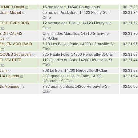
ULMIER David
15 rue Mozart, 14540 Bourguebus
06.25.33
Jean-Michel
6b rue du Presbytère, 14123 Fleury-Sur-
02.31.34
Orne
ED-DIT-VENDRIN
12 avenue des Tilleuls, 14123 Fleury-sur-
02.31.52
Orne
E DIT CALAIS
Chemin des Murailles, 14210 Grainville-
02.31.80
nce
sur-Odon
ANLEN-ABOUSAÏD
6.18 Les Belles Porte, 14200 Hérouville-St-
02.31.95
Clair
OQUES Sébastien
825 Haute Folie, 14200 Hérouville-St-Clair
02.31.08
EL-VALETTE
110 Quartier du Bois, 14200 Hérouville-St-
02.31.44
Clair
lain
708 Le Bois, 14200 Hérouville-St-Clair
02.31.93
UX Laurent
8.31 quart de la Haute Folie, 14200
02.31.94
Hérouville-St-Clair
NE Monique
7.37 quart du Bois, 14200 Hérouville-St-
02.50.50
Clair