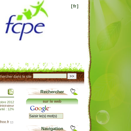
[
fr
]
>>
hercher dans le site
Rechercher
sur le web
obre 2012
nistrateur
rité : 12%
ree.fr
Navigation