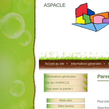
ASPACLE
Accueil du site
>
Informations générales
>
Pare
Informations générales
Vie de l’ASPACLE
Vous avez la parole !
Mots-clés
Pour joi
Sites favoris
Vous tro