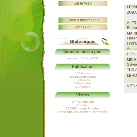
Sur le Web
LEPA
ZUBA 
Lettre d’information
ALFR
Connexion
Bruno
MARI
Flore
Statistiques
LOST
Annie
Dernière mise à jour
DESL
mercredi 17 juin 2026
MICH
Sylvie
Publication
TUR A
373 Articles
LEHO
Aucun album photo
21 Brèves
3 Sites Web
VIEN
13 Auteurs
Visites
177 aujourd’hui
166 hier
259495 depuis le début
5 visiteurs actuellement connectés