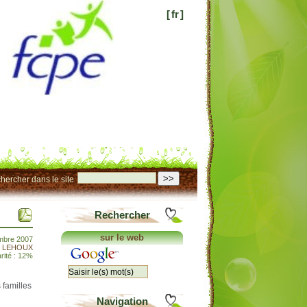
[
fr
]
>>
hercher dans le site
Rechercher
sur le web
mbre 2007
t LEHOUX
rité : 12%
 familles
Navigation