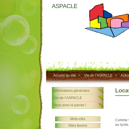
ASPACLE
Accueil du site
>
Vie de l’ASPACLE
>
Actio
Loca
Informations générales
Vie de l’ASPACLE
Vous avez la parole !
Mots-clés
Comme vo
au lycée
Sites favoris