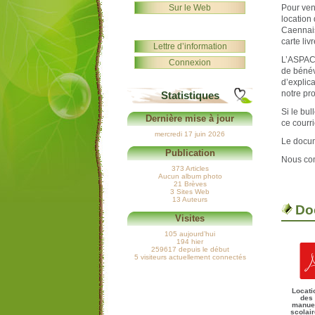
Sur le Web
Pour ven
location
Caennais
carte liv
Lettre d’information
L’ASPACL
Connexion
de bénév
d’explic
notre pro
Statistiques
Si le bul
Dernière mise à jour
ce courri
mercredi 17 juin 2026
Le docume
Publication
Nous com
373 Articles
Aucun album photo
21 Brèves
3 Sites Web
13 Auteurs
Do
Visites
105 aujourd’hui
194 hier
259617 depuis le début
5 visiteurs actuellement connectés
Locati
des
manue
scolai