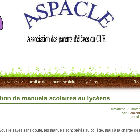
ns diverses
>
Location de manuels scolaires au lycéens
Rec
tion de manuels scolaires au lycéens
dimanche 25 nove
par
Lauren
popula
us le savez sans doute, les manuels sont prêtés au collège, mais à la charge des
.