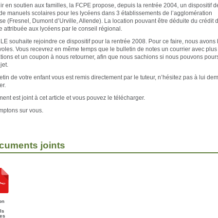
ir en soutien aux familles, la FCPE propose, depuis la rentrée 2004, un dispositif d
 de manuels scolaires pour les lycéens dans 3 établissements de l’agglomération
e (Fresnel, Dumont d’Urville, Allende). La location pouvant être déduite du crédit d
re attribuée aux lycéens par le conseil régional.
E souhaite rejoindre ce dispositif pour la rentrée 2008. Pour ce faire, nous avons
oles. Vous recevrez en même temps que le bulletin de notes un courrier avec plus
ations et un coupon à nous retourner, afin que nous sachions si nous pouvons pour
jet.
letin de votre enfant vous est remis directement par le tuteur, n’hésitez pas à lui d
er.
nt est joint à cet article et vous pouvez le télécharger.
ptons sur vous.
cuments joints
on
ls
res