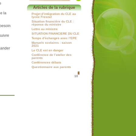
e
Articles de la rubrique
e la
Projet d’intégration du CLE au
lycée Fresnel
Situation financière du CLE :
réponse du ministre
 besoin
Lettre au ministre
SITUATION FINANCIERE DU CLE
suivre
Temps d’échanges avec l’EPE
Manuels scolaires : saison
2021
emander
Le CLE est en danger
Conférence de l’atelier des
parents
Conférences débats
Questionnaire aux parents
0
10