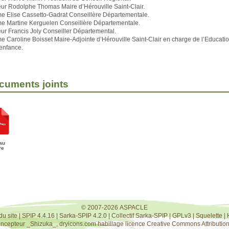
r Rodolphe Thomas Maire d’Hérouville Saint-Clair.
 Elise Cassetto-Gadrat Conseillère Départementale.
 Martine Kerguelen Conseillère Départementale.
r Francis Joly Conseiller Départemental.
Caroline Boisset Maire-Adjointe d’Hérouville Saint-Clair en charge de l’Educatio
 enfance.
cuments joints
au
re
© 2007-2026 ASPACLE
du site
|
SPIP 4.4.16
|
Sarka-SPIP 4.2.0
|
Collectif Sarka-SPIP
|
GPLv3
|
Squelette
|
oncepteur
_Shizuka_
,
dryicons.com
habillage licence
Creative Commons Attribution