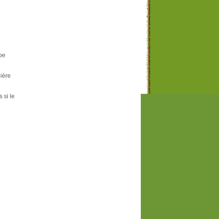
ipe
ière
 si le