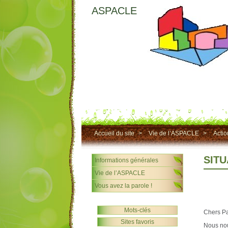
ASPACLE
Accueil du site
>
Vie de l’ASPACLE
>
Actio
SITU
Informations générales
Vie de l’ASPACLE
Vous avez la parole !
Mots-clés
Chers Pa
Sites favoris
Nous nou