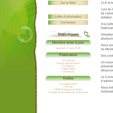
Sur le Web
CLE et l
Lors du 
de l’ann
Lettre d’information
dotation 
Connexion
A la sui
National
Statistiques
Simultan
plusieurs
Dernière mise à jour
Nous som
mercredi 17 juin 2026
du Minis
Publication
Des cont
373 Articles
Un nouve
Aucun album photo
21 Brèves
présenté
3 Sites Web
désaccor
13 Auteurs
Le Conse
Visites
d’admini
125 aujourd’hui
179 hier
Nous est
259816 depuis le début
Schémati
3 visiteurs actuellement connectés