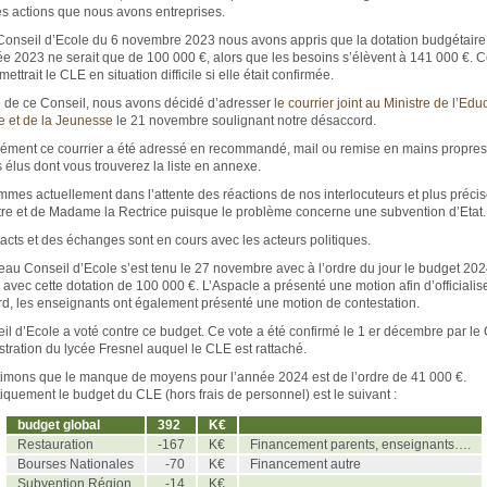
es actions que nous avons entreprises.
Conseil d’Ecole du 6 novembre 2023 nous avons appris que la dotation budgétaire a
ée 2023 ne serait que de 100 000 €, alors que les besoins s’élèvent à 141 000 €. C
mettrait le CLE en situation difficile si elle était confirmée.
te de ce Conseil, nous avons décidé d’adresser
le courrier joint au Ministre de l’Edu
e et de la Jeunesse
le 21 novembre soulignant notre désaccord.
ément ce courrier a été adressé en recommandé, mail ou remise en mains propres
 élus dont vous trouverez la liste en annexe.
mes actuellement dans l’attente des réactions de nos interlocuteurs et plus préci
tre et de Madame la Rectrice puisque le problème concerne une subvention d’Etat.
acts et des échanges sont en cours avec les acteurs politiques.
au Conseil d’Ecole s’est tenu le 27 novembre avec à l’ordre du jour le budget 20
 avec cette dotation de 100 000 €. L’Aspacle a présenté une motion afin d’officialis
d, les enseignants ont également présenté une motion de contestation.
il d’Ecole a voté contre ce budget. Ce vote a été confirmé le 1 er décembre par le
stration du lycée Fresnel auquel le CLE est rattaché.
imons que le manque de moyens pour l’année 2024 est de l’ordre de 41 000 €.
quement le budget du CLE (hors frais de personnel) est le suivant :
budget global
392
K€
Restauration
-167
K€
Financement parents, enseignants….
Bourses Nationales
-70
K€
Financement autre
Subvention Région
-14
K€