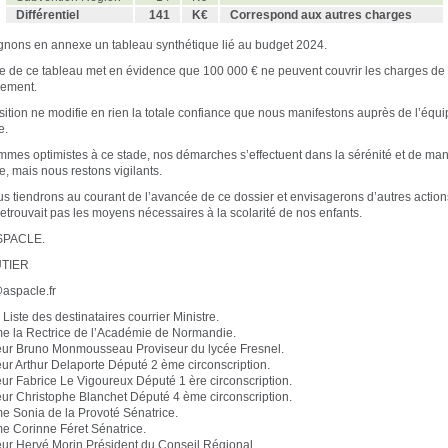
Différentiel
141
K€
Correspond aux autres charges
gnons en annexe un tableau synthétique lié au budget 2024.
re de ce tableau met en évidence que 100 000 € ne peuvent couvrir les charges de
sement.
sition ne modifie en rien la totale confiance que nous manifestons auprès de l’équ
e.
mes optimistes à ce stade, nos démarches s’effectuent dans la sérénité et de man
e, mais nous restons vigilants.
s tiendrons au courant de l’avancée de ce dossier et envisagerons d’autres actions
etrouvait pas les moyens nécessaires à la scolarité de nos enfants.
ASPACLE.
UTIER
aspacle.fr
Liste des destinataires courrier Ministre.
 la Rectrice de l’Académie de Normandie.
ur Bruno Monmousseau Proviseur du lycée Fresnel.
r Arthur Delaporte Député 2 ème circonscription.
r Fabrice Le Vigoureux Député 1 ère circonscription.
r Christophe Blanchet Député 4 ème circonscription.
 Sonia de la Provoté Sénatrice.
 Corinne Féret Sénatrice.
r Hervé Morin Président du Conseil Régional.