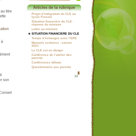
Articles de la rubrique
u titre
Projet d’intégration du CLE au
ette
lycée Fresnel
Situation financière du CLE :
réponse du ministre
cation
Lettre au ministre
SITUATION FINANCIERE DU CLE
Temps d’échanges avec l’EPE
 à
Manuels scolaires : saison
2021
Le CLE est en danger
sément
Conférence de l’atelier des
parents
Conférences débats
Questionnaire aux parents
0
24
10
er son
 Conseil