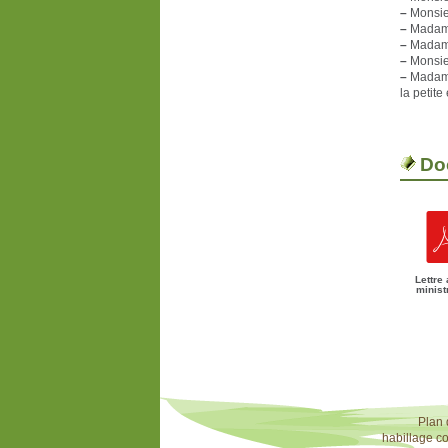
–
Monsieu
–
Madame
–
Madame
–
Monsieu
–
Madame 
la petite
Do
Lettre 
minist
Plan 
habillage c