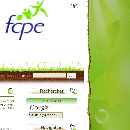
[
fr
]
>>
hercher dans le site
Rechercher
sur le web
mbre 2023
e VINCENT
rité : 13%
Navigation
par le