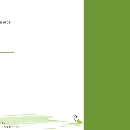
n et de
Haut ↑
 2.5 License