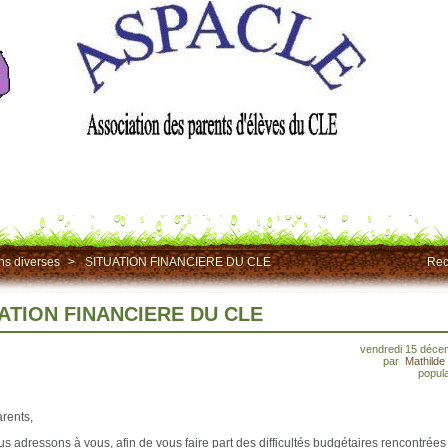
ns diverses
>
SITUATION FINANCIERE DU CLE
Rec
ATION FINANCIERE DU CLE
vendredi 15 déce
par
Mathild
popula
rents,
s adressons à vous, afin de vous faire part des difficultés budgétaires rencontrées 