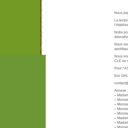
Nous joi
La lectu
l’établis
Notre po
éducativ
Nous som
apolitiqu
Nous vou
CLE ne r
Pour l’
Eric GA
contact@
Annexe : 
–
Madame
–
Monsie
–
Monsieu
–
Monsieu
–
Monsieu
–
Madame
–
Madame
–
Monsieu