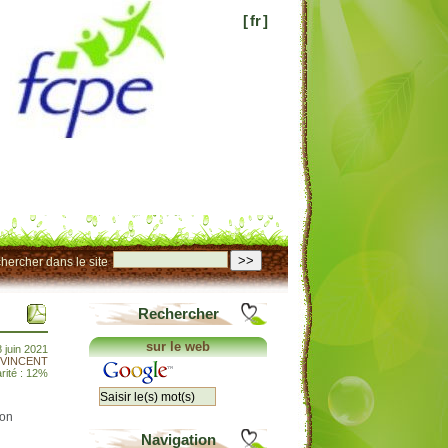
[
fr
]
>>
hercher dans le site
Rechercher
sur le web
 juin 2021
e VINCENT
rité : 12%
son
Navigation