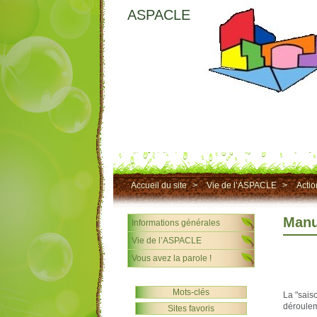
ASPACLE
Accueil du site
>
Vie de l’ASPACLE
>
Actio
Manu
Informations générales
Vie de l’ASPACLE
Vous avez la parole !
Mots-clés
La "sais
déroulem
Sites favoris