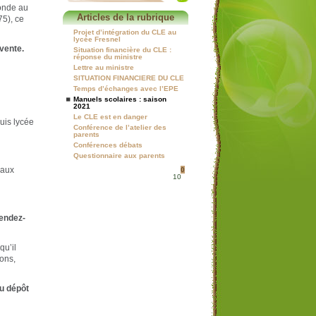
conde au
Articles de la rubrique
75), ce
Projet d’intégration du CLE au
lycée Fresnel
vente.
Situation financière du CLE :
réponse du ministre
Lettre au ministre
SITUATION FINANCIERE DU CLE
Temps d’échanges avec l’EPE
Manuels scolaires : saison
2021
Le CLE est en danger
uis lycée
Conférence de l’atelier des
parents
Conférences débats
Questionnaire aux parents
 aux
0
10
rendez-
qu’il
ons,
u dépôt