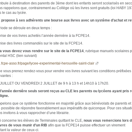
bule à destination des parents de 3ème dont les enfants seront scolarisés en se
s rappelons que, contrairement au Collège où les livres sont gratuits (loi HABY 19
s le cas au lycée.
propose à ses adhérents une bourse aux livres avec un système d’achat et re
riode se déroule en deux temps :
prise de vos livres achetés l’année dernière à la FCPE14.
mise des livres commandés sur le site de la FCPE14.
a vous devez vous rendre sur le site de la FCPE14
, rubrique manuels scolaires p
ntal HSC (lien suivant)
4.fcpe-asso.fr/page/lycee-experimental-herouville-saint-clair
de vous prenez rendez-vous pour vendre vos livres suivant les conditions préfixées
ivantes :
 JUILLET OU VENDREDI 2 JUILLET de 9 h à 13 h et 14h10 à 17h20.
année dernière seuls seront reçus au CLE les parents ou lycéens ayant pris 
ligne.
pelons que ce système fonctionne en majorité grâce aux bénévolats de parents et 
s possible de répondre favorablement aux impératifs de quiconque. Pour ces situati
s invitons à vous rapprocher d’une librairie.
i concerne les élèves de Terminales quittant le CLE,
nous vous remercions lors d
ivres de vous munir d’un RIB
afin que la FCPE14 puisse effectuer un virement
ant la valeur de ceux-ci.