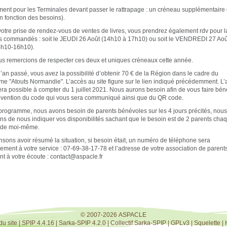
ent pour les Terminales devant passer le rattrapage : un créneau supplémentaire 
n fonction des besoins).
votre prise de rendez-vous de ventes de livres, vous prendrez également rdv pour l
es commandés : soit le JEUDI 26 Août (14h10 à 17h10) ou soit le VENDREDI 27 Aoû
4h10-16h10).
s remercions de respecter ces deux et uniques créneaux cette année.
an passé, vous avez la possibilité d’obtenir 70 € de la Région dans le cadre du
e "Atouts Normandie". L’accès au site figure sur le lien indiqué précédemment. L’
era possible à compter du 1 juillet 2021. Nous aurons besoin afin de vous faire béné
bvention du code qui vous sera communiqué ainsi que du QR code.
programme, nous avons besoin de parents bénévoles sur les 4 jours précités, nou
ns de nous indiquer vos disponibilités sachant que le besoin est de 2 parents cha
 de moi-même.
sons avoir résumé la situation, si besoin était, un numéro de téléphone sera
ement à votre service : 07-69-38-17-78 et l’adresse de votre association de parents
t à votre écoute : contact@aspacle.fr
© 2007-2026 ASPACLE
du site
|
SPIP 4.4.16
|
Sarka-SPIP 4.2.0
|
Collectif Sarka-SPIP
|
GPLv3
|
Squelette
|