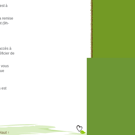
est à
a remise
t (9h-
accès à
ficier de
s vous
que
 est
Haut ↑