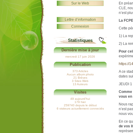
Sur le Web
En préam
CLE, nou
n’est plu
Lettre d’information
La FCPE 
Connexion
Cette pé
1) La re
Statistiques
2) La re
Dernière mise à jour
Pour cel
expérime
mercredi 17 juin 2026
https://1
Publication
373 Articles
A ce sta
Aucun album photo
dates su
21 Brèves
3 Sites Web
JEUDI 1
13 Auteurs
Comme l’
Visites
vous en 
49 aujourd’hui
179 hier
Nous rap
259740 depuis le début
6 visiteurs actuellement connectés
n’est pa
nous vou
En ce qu
de vos l
représent