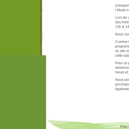
(Uniquem
l’étude e
Lors de 
des livr
13h & 1
Nous vou
Comme l’
programm
ce site s
cette su
Pour ce 
remercio
heure et
Nous pen
prochain
égalemen
Plan 