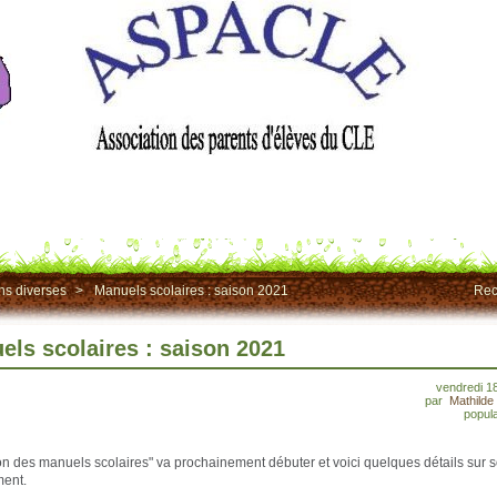
ns diverses
>
Manuels scolaires : saison 2021
Rec
els scolaires : saison 2021
vendredi 18
par
Mathild
popula
on des manuels scolaires" va prochainement débuter et voici quelques détails sur 
ent.