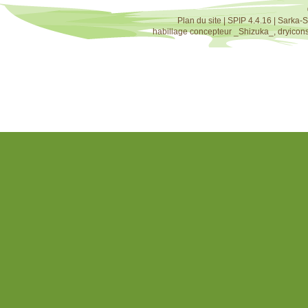
Plan du site
|
SPIP 4.4.16
|
Sarka-S
habillage concepteur
_Shizuka_
,
dryicon