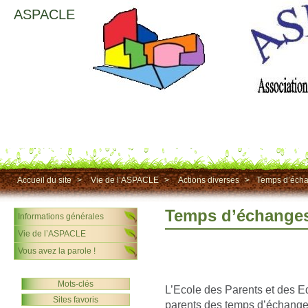
ASPACLE
Accueil du site
>
Vie de l’ASPACLE
>
Actions diverses
>
Temps d’écha
Temps d’échanges
Informations générales
Vie de l’ASPACLE
Vous avez la parole !
Mots-clés
L’Ecole des Parents et des E
Sites favoris
parents des temps d’échange