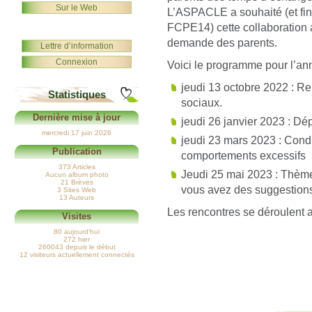
Sur le Web
L’ASPACLE a souhaité (et fin
FCPE14) cette collaboration 
demande des parents.
Lettre d’information
Connexion
Voici le programme pour l’an
jeudi 13 octobre 2022 : Re
Statistiques
sociaux.
Dernière mise à jour
jeudi 26 janvier 2023 : Dép
mercredi 17 juin 2026
jeudi 23 mars 2023 : Condui
Publication
comportements excessifs
373 Articles
Jeudi 25 mai 2023 : Thème 
Aucun album photo
21 Brèves
vous avez des suggestion
3 Sites Web
13 Auteurs
Les rencontres se déroulent 
Visites
80 aujourd’hui
272 hier
260043 depuis le début
12 visiteurs actuellement connectés