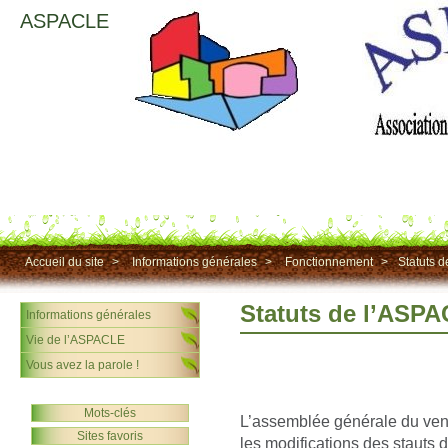
ASPACLE
Accueil du site
>
Informations générales
>
Fonctionnement
>
Statuts 
Statuts de l’ASP
Informations générales
Vie de l’ASPACLE
Vous avez la parole !
Mots-clés
L’assemblée générale du vend
Sites favoris
les modifications des stauts