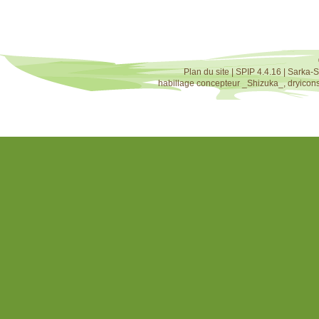
Plan du site
|
SPIP 4.4.16
|
Sarka-S
habillage concepteur
_Shizuka_
,
dryicon