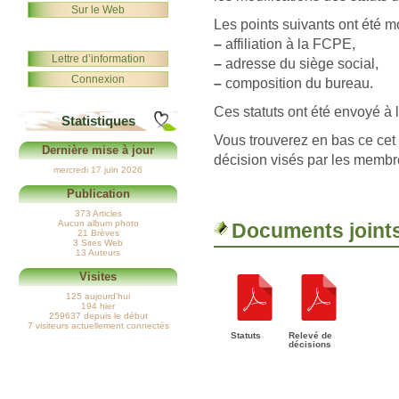
Sur le Web
Les points suivants ont été mo
–
affiliation à la FCPE,
Lettre d’information
–
adresse du siège social,
Connexion
–
composition du bureau.
Ces statuts ont été envoyé à l
Statistiques
Vous trouverez en bas ce cet a
Dernière mise à jour
décision visés par les membr
mercredi 17 juin 2026
Publication
373 Articles
Aucun album photo
Documents joint
21 Brèves
3 Sites Web
13 Auteurs
Visites
125 aujourd’hui
194 hier
259637 depuis le début
7 visiteurs actuellement connectés
Statuts
Relevé de
décisions